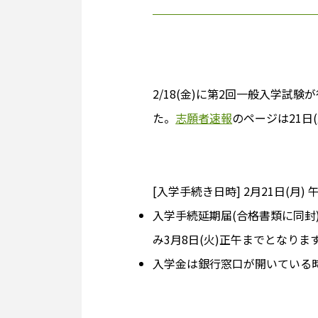
2/18(金)に第2回一般入学試
た。
志願者速報
のページは21日
[入学手続き日時] 2月21日(月)
入学手続延期届(合格書類に同封
み3月8日(火)正午までとなりま
入学金は銀行窓口が開いている