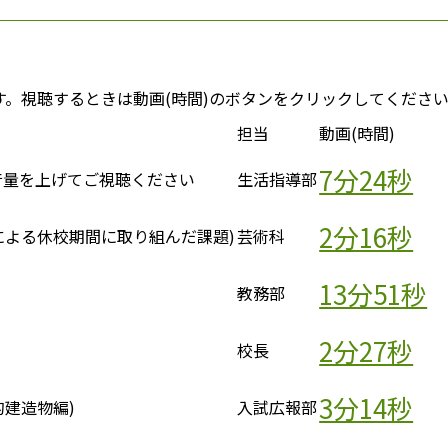
。視聴するときは動画(時間)のボタンをクリックしてくださ
担当
動画(時間)
7分24秒
音量を上げてご視聴ください
生活指導部
2分16秒
による休校期間に取り組んだ課題)
芸術科
13分51秒
教務部
2分27秒
校長
3分14秒
的建造物編)
入試広報部