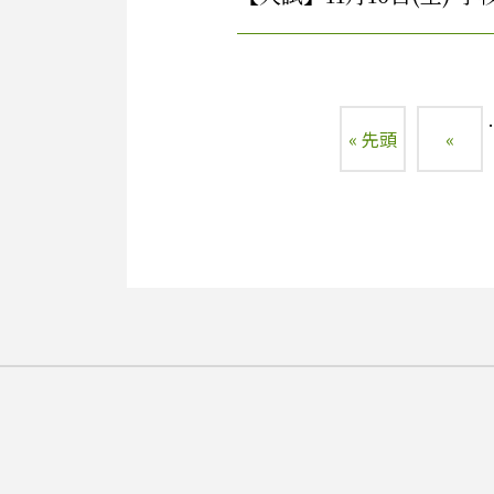
.
« 先頭
«