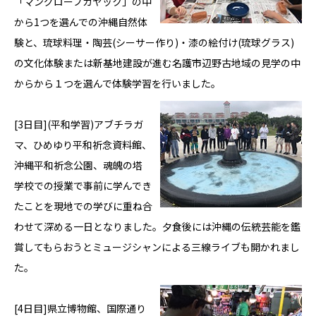
「マングローブカヤック」の中
から1つを選んでの沖縄自然体
験と、琉球料理・陶芸(シーサー作り)・漆の絵付け(琉球グラス)
の文化体験または新基地建設が進む名護市辺野古地域の見学の中
からから１つを選んで体験学習を行いました。
[3日目](平和学習)アブチラガ
マ、ひめゆり平和祈念資料館、
沖縄平和祈念公園、魂魄の塔
学校での授業で事前に学んでき
たことを現地での学びに重ね合
わせて深める一日となりました。夕食後には沖縄の伝統芸能を鑑
賞してもらおうとミュージシャンによる三線ライブも開かれまし
た。
[4日目]県立博物館、国際通り